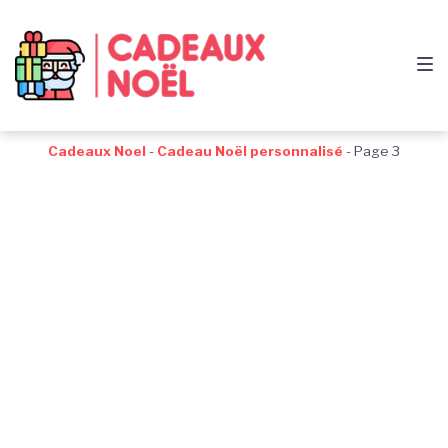
Passer
Aller
Passer
à
au
au
la
contenu
pied
navigation
de
principale
page
Cadeaux Noel
-
Cadeau Noël personnalisé
-
Page 3