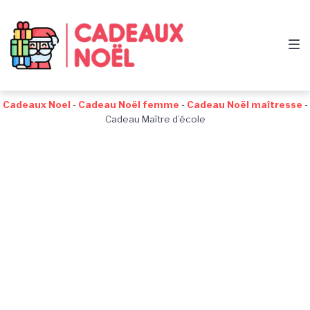
Passer
Aller
Passer
à
au
au
la
contenu
pied
navigation
de
principale
page
Cadeaux Noel
-
Cadeau Noël femme
-
Cadeau Noël maîtresse
-
Cadeau Maître d’école