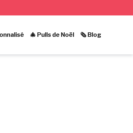
onnalisé
🎄 Pulls de Noël
🗞️ Blog