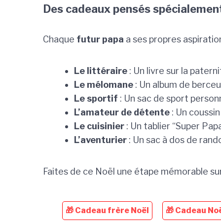
Des cadeaux pensés spécialement
Chaque
futur papa
a ses propres aspiration
Le littéraire
: Un livre sur la pater
Le mélomane
: Un album de berceus
Le sportif
: Un sac de sport personn
L’amateur de détente
: Un coussi
Le cuisinier
: Un tablier “Super Papa
L’aventurier
: Un sac à dos de rand
Faites de ce Noël une étape mémorable sur
🎁 Cadeau frère Noël
🎁 Cadeau Noë