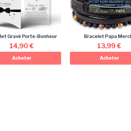
let Gravé Porte-Bonheur
Bracelet Papa Mercl
14,90
€
13,99
€
Acheter
Acheter