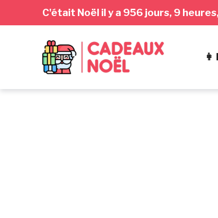
Passer
Aller
Passer
C'était Noël il y a 956 jours, 9 heur
à
au
au
la
contenu
pied
navigation
de
👩
principale
page