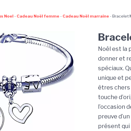
x Noel
-
Cadeau Noël femme
-
Cadeau Noël marraine
-
Bracelet 
Bracel
Noël est la 
donner et r
spéciaux. Q
unique et pe
êtres chers
touche d’ori
l’occasion d
preuve d’un 
présent qui