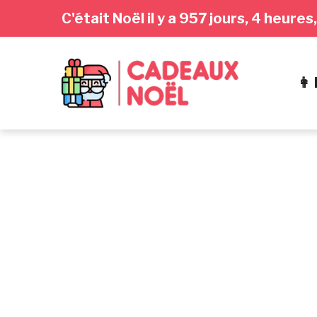
Passer
Aller
Passer
C'était Noël il y a 957 jours, 4 heure
à
au
au
la
contenu
pied
navigation
de
👩
principale
page