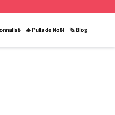
onnalisé
🎄 Pulls de Noël
🗞️ Blog