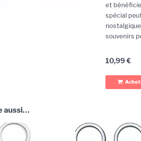
et bénéficie
spécial peu
nostalgique
souvenirs po
10,99
€
Achete
e aussi…