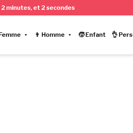
s, 2 minutes, et 3 secondes
 Femme
👨 Homme
🧒 Enfant
👌 Pers