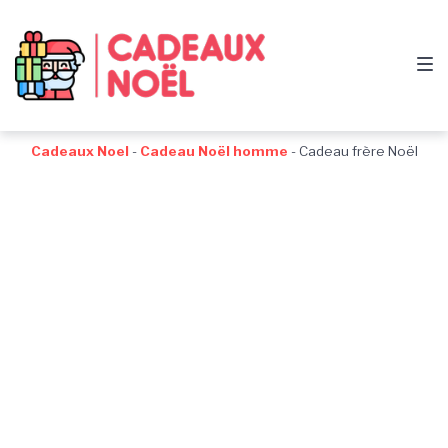
Passer
Aller
Passer
à
au
au
la
contenu
pied
navigation
de
principale
page
Cadeaux Noel
-
Cadeau Noël homme
-
Cadeau frère Noël