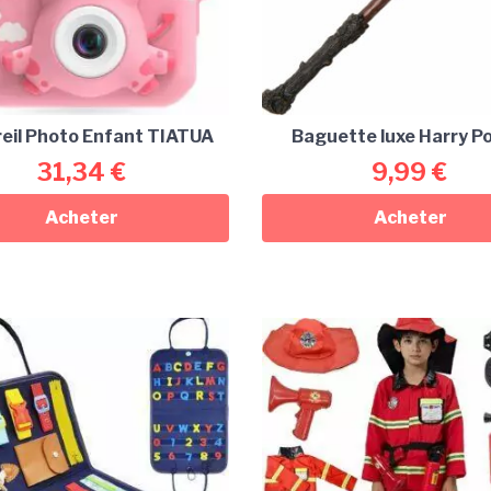
eil Photo Enfant TIATUA
Baguette luxe Harry P
31,34
€
9,99
€
Acheter
Acheter