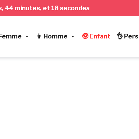
res, 44 minutes, et 19 secondes
 Femme
👨 Homme
🧒 Enfant
👌 Pers