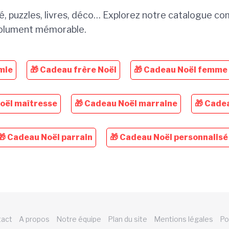
, puzzles, livres, déco… Explorez notre catalogue compl
solument mémorable.
mie
🎁 Cadeau frère Noël
🎁 Cadeau Noël femme
oël maîtresse
🎁 Cadeau Noël marraine
🎁 Cade
🎁 Cadeau Noël parrain
🎁 Cadeau Noël personnalisé
tact
A propos
Notre équipe
Plan du site
Mentions légales
Po