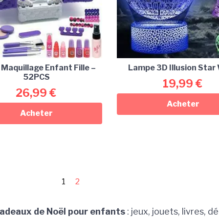
 Maquillage Enfant Fille –
Lampe 3D Illusion Star
52PCS
19,99
€
26,99
€
Acheter
Acheter
1
2
adeaux de Noël pour enfants
: jeux, jouets, livres, d