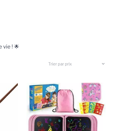
vie ! 🌟