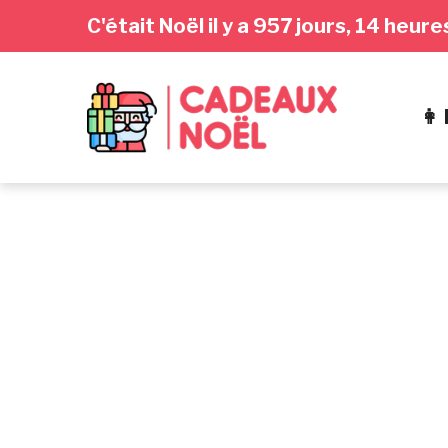
Passer
Aller
Passer
C'était Noël il y a 957 jours, 14 heu
à
au
au
la
contenu
pied
navigation
de
👩
principale
page