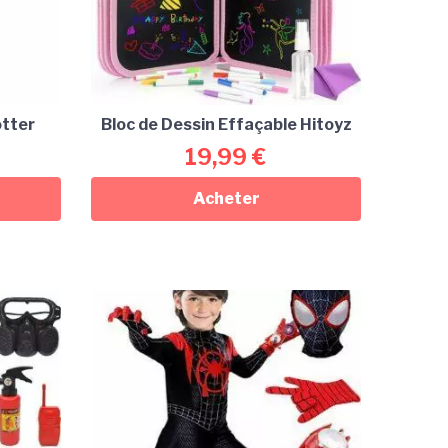
otter
Bloc de Dessin Effaçable Hitoyz
19,99
€
Acheter