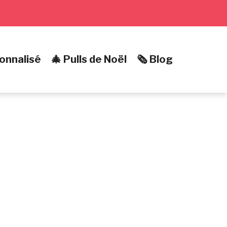
onnalisé
🎄 Pulls de Noël
🗞️ Blog