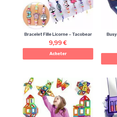
Bracelet Fille Licorne – Tacobear
Busy
9,99
€
Acheter