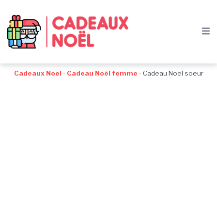
Passer
Aller
Passer
à
au
au
la
contenu
pied
navigation
de
principale
page
Cadeaux Noel
-
Cadeau Noël femme
-
Cadeau Noël soeur