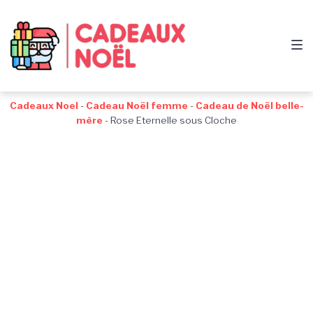
Passer
Aller
Passer
à
au
au
la
contenu
pied
navigation
de
principale
page
Cadeaux Noel
-
Cadeau Noël femme
-
Cadeau de Noël belle-
mère
-
Rose Eternelle sous Cloche