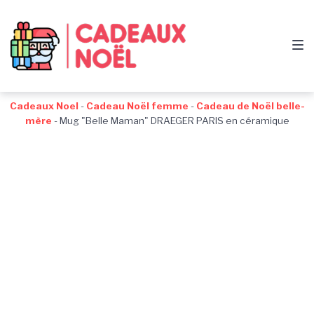
Passer
Aller
Passer
à
au
au
la
contenu
pied
navigation
de
principale
page
Cadeaux Noel
-
Cadeau Noël femme
-
Cadeau de Noël belle-
mère
-
Mug "Belle Maman" DRAEGER PARIS en céramique