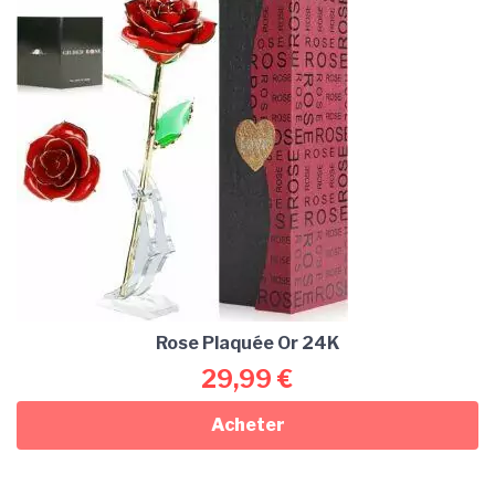
Rose Plaquée Or 24K
29,99
€
Acheter