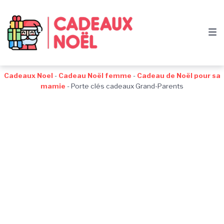
Passer
Aller
Passer
à
au
au
la
contenu
pied
navigation
de
principale
page
Cadeaux Noel
-
Cadeau Noël femme
-
Cadeau de Noël pour sa
mamie
-
Porte clés cadeaux Grand-Parents