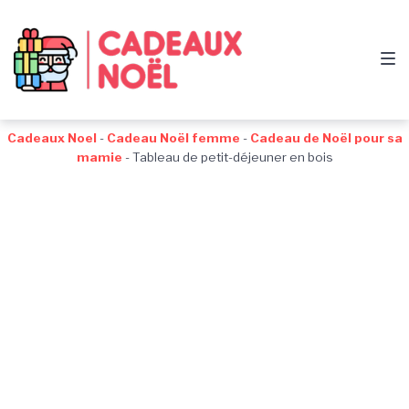
Passer
Aller
Passer
à
au
au
la
contenu
pied
navigation
de
principale
page
Cadeaux Noel
-
Cadeau Noël femme
-
Cadeau de Noël pour sa
mamie
-
Tableau de petit-déjeuner en bois