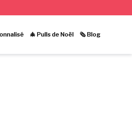
onnalisé
🎄 Pulls de Noël
🗞️ Blog