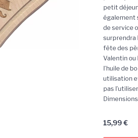
petit déjeun
également s
de service 
surprendra l
fête des pèr
Valentin ou N
l’huile de b
utilisation
pas l’utilise
Dimensions 
15,99
€