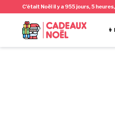
Passer
Aller
Passer
C'était Noël il y a 955 jours, 5 heur
à
au
au
la
contenu
pied
navigation
de
👩
principale
page