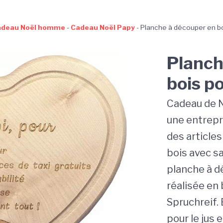
adeau Noël homme
-
Cadeau Noël Papy
-
Planche à découper en b
Planch
bois p
Cadeau de No
une entrepr
des article
bois avec sa
planche à d
réalisée en 
Spruchreif. 
pour le jus e