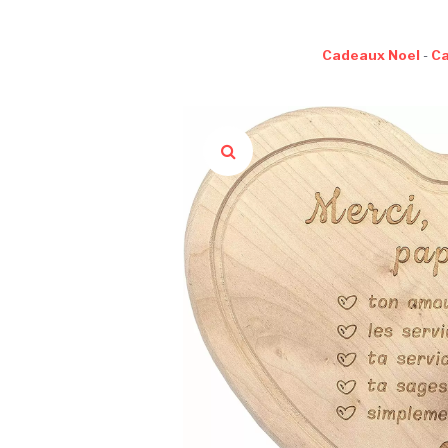
Cadeaux Noel
-
C