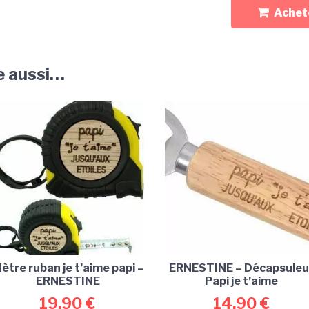
Achete
e aussi…
ètre ruban je t’aime papi –
ERNESTINE – Décapsuleu
ERNESTINE
Papi je t’aime
19,90
€
14,90
€