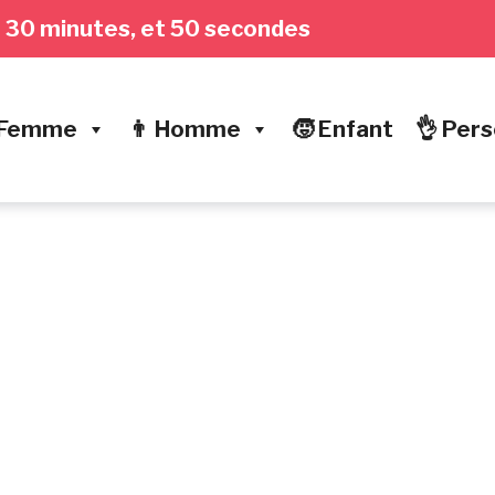
es, 30 minutes, et 50 secondes
 Femme
👨 Homme
🧒 Enfant
👌 Pers