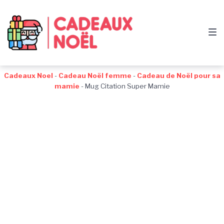
Passer
Aller
Passer
à
au
au
la
contenu
pied
navigation
de
principale
page
Cadeaux Noel
-
Cadeau Noël femme
-
Cadeau de Noël pour sa
mamie
-
Mug Citation Super Mamie