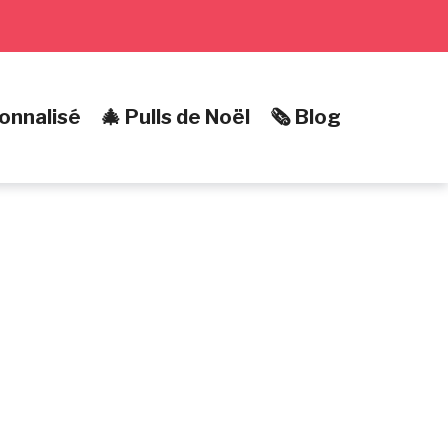
onnalisé
🎄 Pulls de Noël
🗞️ Blog