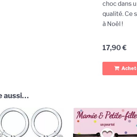
choc dans u
qualité. Ce 
à Noël !
17,90
€
Achete
e aussi…