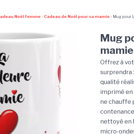
adeau Noël femme
-
Cadeau de Noël pour sa mamie
-
Mug pour l
Mug po
mamie
Offrez à vo
surprendra 
qualité réa
imprimé en 
ne chauffe 
contenance
nettoyé en l
micro-ondes