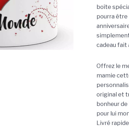
boîte spécia
pourra être 
anniversaire
simplement p
cadeau fait
Offrez le me
mamie cette
personnalis
original et t
bonheur de 
pour lui mo
Livré rapide