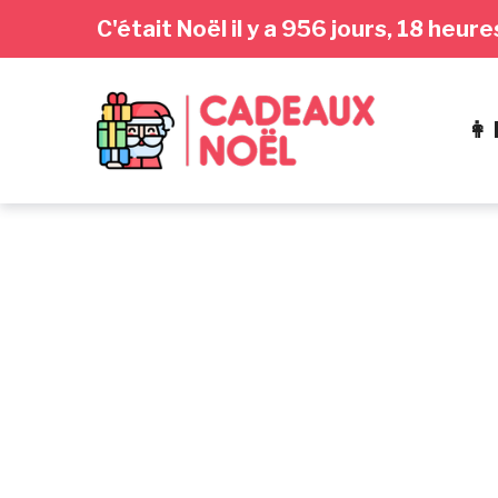
Passer
Aller
Passer
C'était Noël il y a 956 jours, 18 heu
à
au
au
la
contenu
pied
navigation
de
👩
principale
page