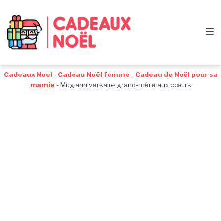
Passer
Aller
Passer
à
au
au
la
contenu
pied
navigation
de
principale
page
Cadeaux Noel
-
Cadeau Noël femme
-
Cadeau de Noël pour sa
mamie
-
Mug anniversaire grand-mère aux cœurs