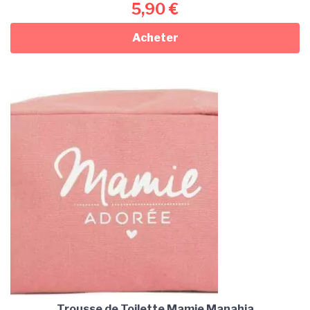
5,90
€
Acheter
Trousse de Toilette Mamie Manahia