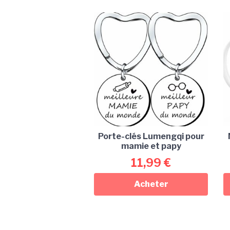
Porte-clés Lumengqi pour
mamie et papy
11,99
€
Acheter