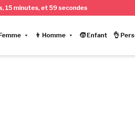
es, 16 minutes,
 Femme
👨 Homme
🧒 Enfant
👌 Pers