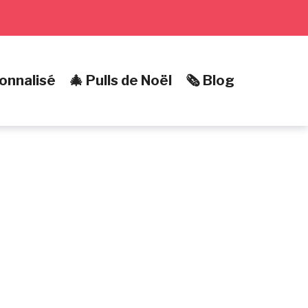
onnalisé
🎄 Pulls de Noël
🗞️ Blog