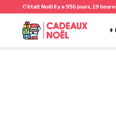
Passer
Aller
Passer
C'était Noël il y a 956 jours, 19 heur
à
au
au
la
contenu
pied
navigation
de
👩
principale
page