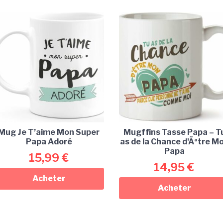
Mug Je T’aime Mon Super
Mugffins Tasse Papa – T
Papa Adoré
as de la Chance d'Ãªtre M
Papa
15,99
€
14,95
€
Acheter
Acheter