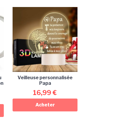
u
Veilleuse personnalisée
on
Papa
16,99
€
Acheter