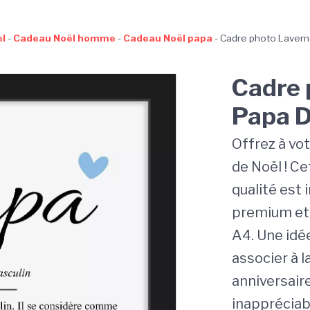
l
-
Cadeau Noël homme
-
Cadeau Noël papa
-
Cadre photo Lavema
Cadre 
Papa D
Offrez à vot
de Noël ! Ce
qualité est
premium et 
A4. Une idé
associer à l
anniversaire
inappréciabl