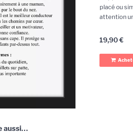
placé ou si
attention un
19,90
€
Achete
e aussi…