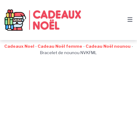
Passer
Aller
Passer
à
au
au
la
contenu
pied
navigation
de
principale
page
Cadeaux Noel
-
Cadeau Noël femme
-
Cadeau Noël nounou
-
Bracelet de nounou NVKFML