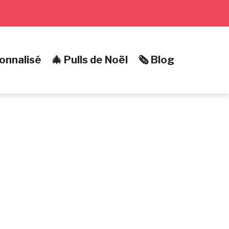
onnalisé
🎄 Pulls de Noël
🗞️ Blog