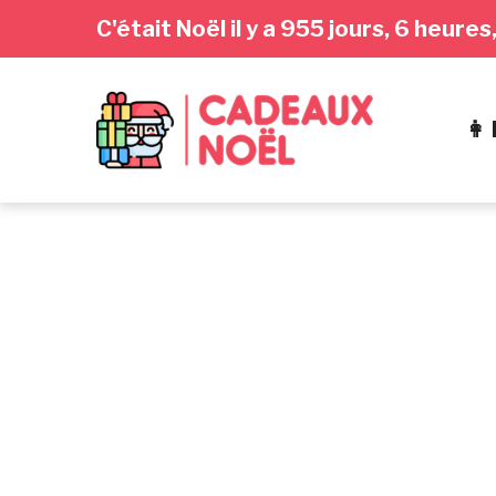
Passer
Aller
Passer
C'était Noël il y a 955 jours, 6 heur
à
au
au
la
contenu
pied
navigation
de
👩
principale
page