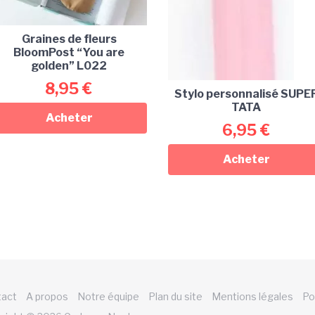
Graines de fleurs
BloomPost “You are
golden” L022
8,95
€
Stylo personnalisé SUPE
TATA
Acheter
6,95
€
Acheter
tact
A propos
Notre équipe
Plan du site
Mentions légales
Po