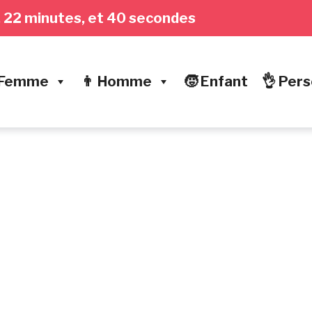
es, 22 minutes, et 41 secondes
 Femme
👨 Homme
🧒 Enfant
👌 Pers