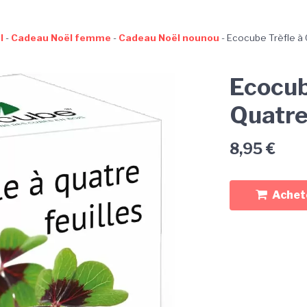
l
-
Cadeau Noël femme
-
Cadeau Noël nounou
-
Ecocube Trèfle à 
Ecocub
Quatre
8,95
€
Achete