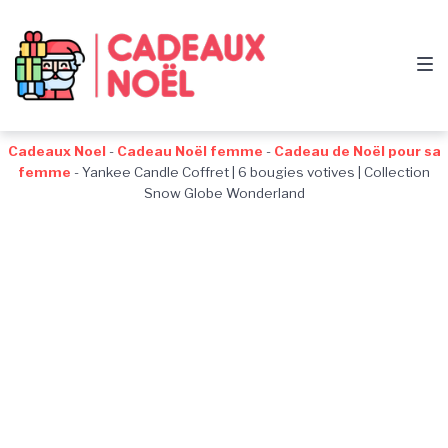
Passer
Aller
Passer
à
au
au
la
contenu
pied
navigation
de
principale
page
Cadeaux Noel
-
Cadeau Noël femme
-
Cadeau de Noël pour sa
femme
-
Yankee Candle Coffret | 6 bougies votives | Collection
Snow Globe Wonderland