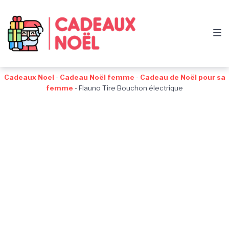
Passer
Aller
Passer
à
au
au
la
contenu
pied
navigation
de
principale
page
Cadeaux Noel
-
Cadeau Noël femme
-
Cadeau de Noël pour sa
femme
-
Flauno Tire Bouchon électrique