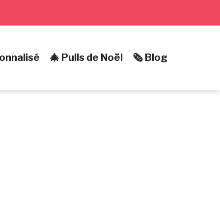
onnalisé
🎄 Pulls de Noël
🗞️ Blog