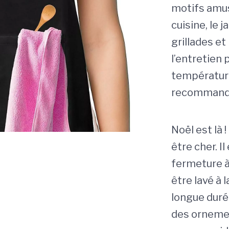
motifs amusa
cuisine, le 
grillades e
l’entretien 
températur
recommand
Noël est là 
être cher. I
fermeture à
être lavé à 
longue duré
des ornemen