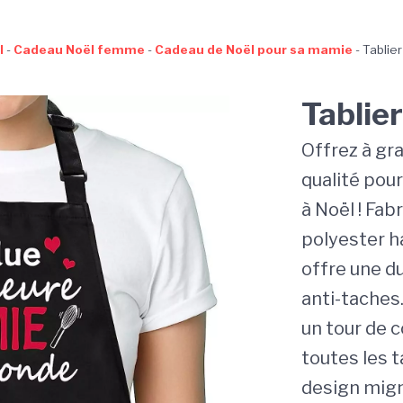
l
-
Cadeau Noël femme
-
Cadeau de Noël pour sa mamie
-
Tablie
Tablie
Offrez à gr
qualité pou
à Noël ! Fabr
polyester h
offre une du
anti-taches
un tour de c
toutes les t
design mig