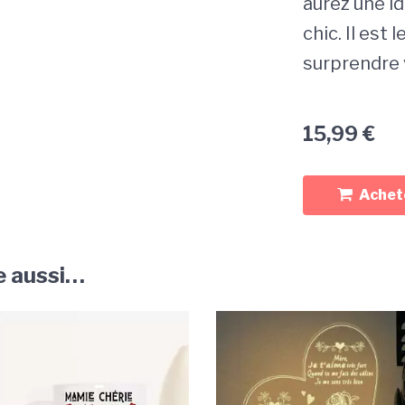
aurez une id
chic. Il est 
surprendre 
15,99
€
Achete
e aussi…