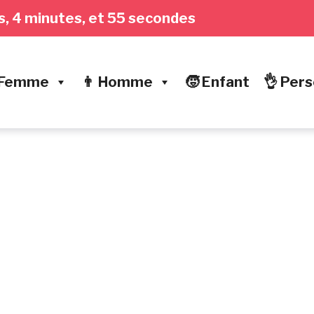
res, 4 minutes, et 56 secondes
 Femme
👨 Homme
🧒 Enfant
👌 Pers