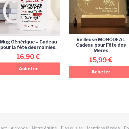
Veilleuse MONODEAL
Mug Générique – Cadeau
Cadeau pour Fête des
pour la fête des mamies.
Mères
16,90
€
15,99
€
Acheter
Acheter
tact
A propos
Notre équipe
Plan du site
Mentions légales
Po