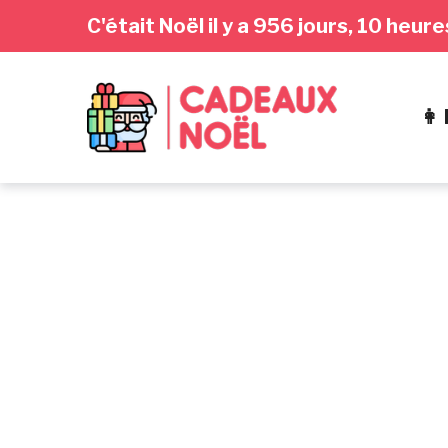
Passer
Aller
Passer
C'était Noël il y a 956 jours, 10 heu
à
au
au
la
contenu
pied
navigation
de
👩
principale
page