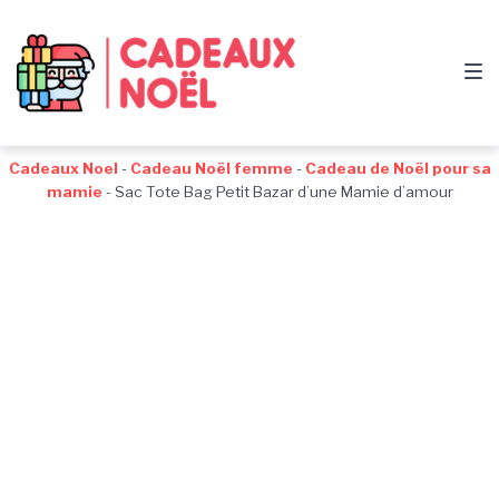
Passer
Aller
Passer
à
au
au
la
contenu
pied
navigation
de
principale
page
Cadeaux Noel
-
Cadeau Noël femme
-
Cadeau de Noël pour sa
mamie
-
Sac Tote Bag Petit Bazar d’une Mamie d’amour