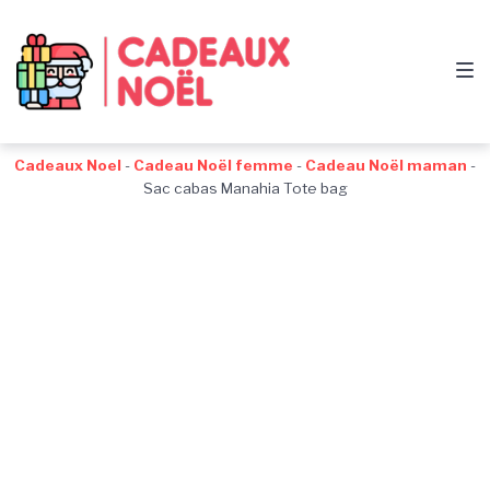
Passer
Aller
Passer
à
au
au
la
contenu
pied
navigation
de
principale
page
Cadeaux Noel
-
Cadeau Noël femme
-
Cadeau Noël maman
-
Sac cabas Manahia Tote bag