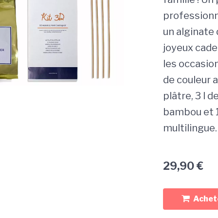
professionn
un alginate 
joyeux cade
les occasion
de couleur a
plâtre, 3 l d
bambou et 1
multilingue.
29,90
€
Achete