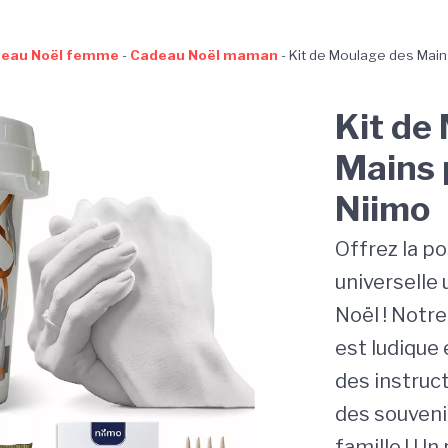
eau Noël femme
-
Cadeau Noël maman
-
Kit de Moulage des Main
Kit de
Mains 
Niimo
Offrez la po
universelle
Noël ! Notr
est ludique e
des instruct
des souvenir
famille ! Un