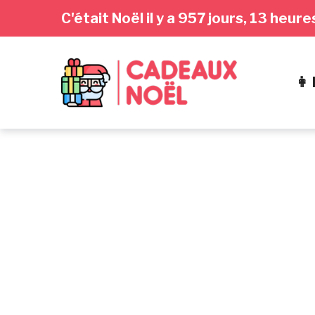
Passer
Aller
Passer
C'était Noël il y a 957 jours, 13 heu
à
au
au
la
contenu
pied
navigation
de
👩
principale
page