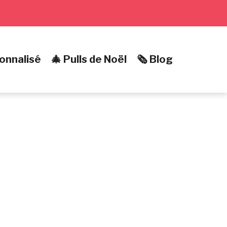
onnalisé
🎄 Pulls de Noël
🗞️ Blog