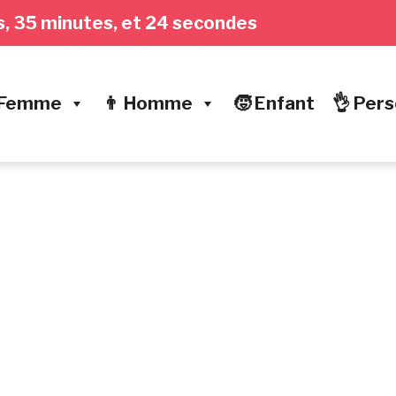
res, 35 minutes, et 25 secondes
 Femme
👨 Homme
🧒 Enfant
👌 Pers