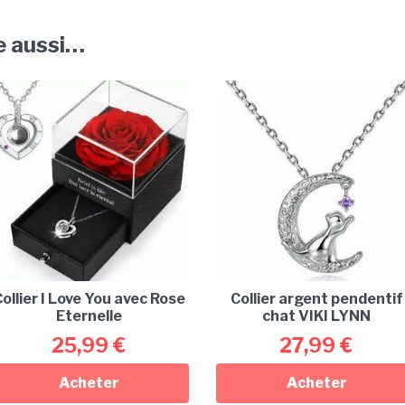
e aussi…
ollier I Love You avec Rose
Collier argent pendentif
Eternelle
chat VIKI LYNN
25,99
€
27,99
€
Acheter
Acheter