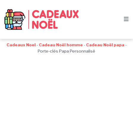
Passer
Aller
Passer
à
au
au
la
contenu
pied
navigation
de
principale
page
Cadeaux Noel
-
Cadeau Noël homme
-
Cadeau Noël papa
-
Porte-clés Papa Personnalisé