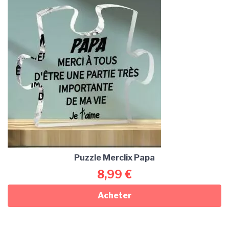
Puzzle Merclix Papa
8,99
€
Acheter