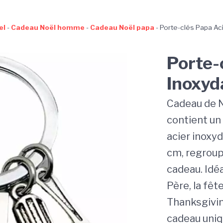
el
-
Cadeau Noël homme
-
Cadeau Noël papa
-
Porte-clés Papa Ac
Porte-
Inoxyd
Cadeau de No
contient un
acier inoxyd
cm, regroup
cadeau. Idéa
Père, la fêt
Thanksgivin
cadeau uniq