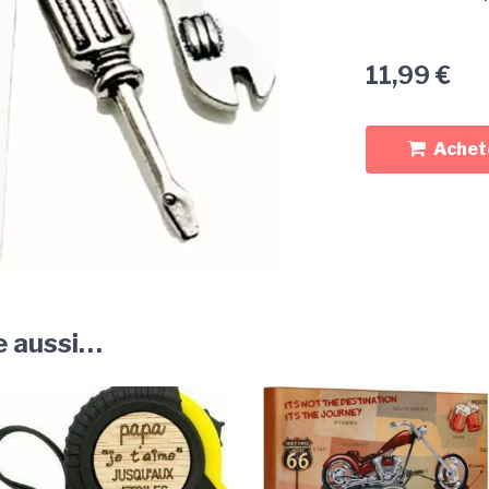
11,99
€
Achete
e aussi…