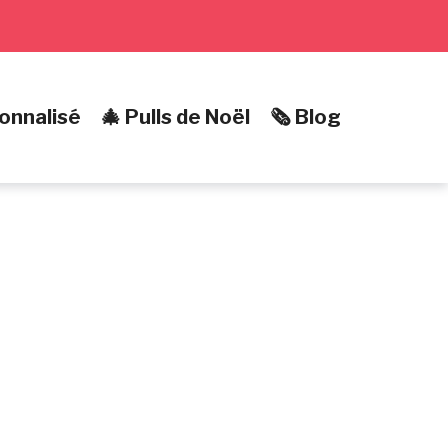
onnalisé
🎄 Pulls de Noël
🗞️ Blog