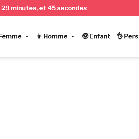
es, 29 minutes, et 46 secondes
 Femme
👨 Homme
🧒 Enfant
👌 Pers