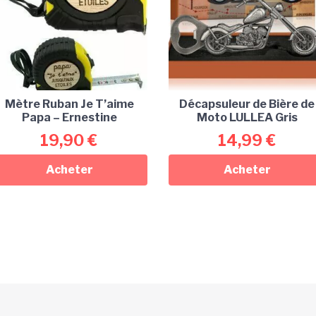
Mètre Ruban Je T’aime
Décapsuleur de Bière de
Papa – Ernestine
Moto LULLEA Gris
19,90
€
14,99
€
Acheter
Acheter