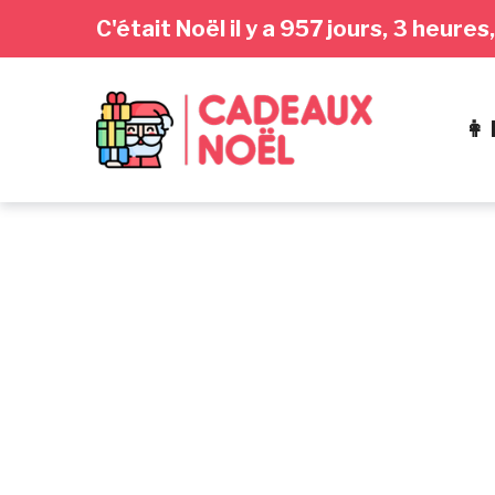
Passer
Aller
Passer
C'était Noël il y a 957 jours, 3 heur
à
au
au
la
contenu
pied
navigation
de
👩
principale
page