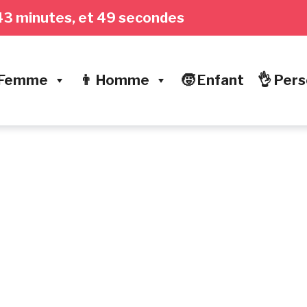
e, 43 minutes, et 50 secondes
 Femme
👨 Homme
🧒 Enfant
👌 Pers