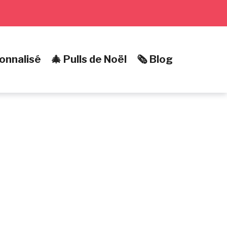
onnalisé
🎄 Pulls de Noël
🗞️ Blog