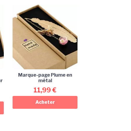
Marque-page Plume en
ur
métal
11,99
€
Acheter