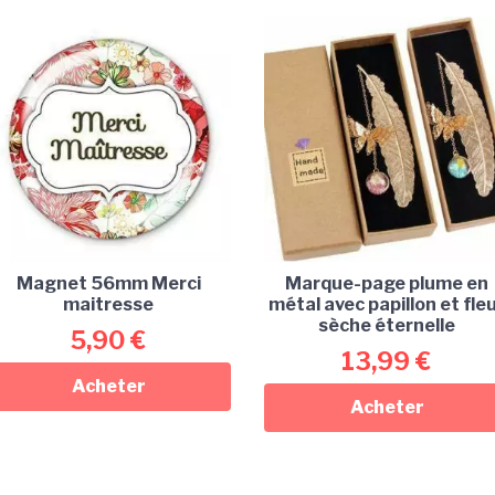
Magnet 56mm Merci
Marque-page plume en
maitresse
métal avec papillon et fle
sèche éternelle
5,90
€
13,99
€
Acheter
Acheter