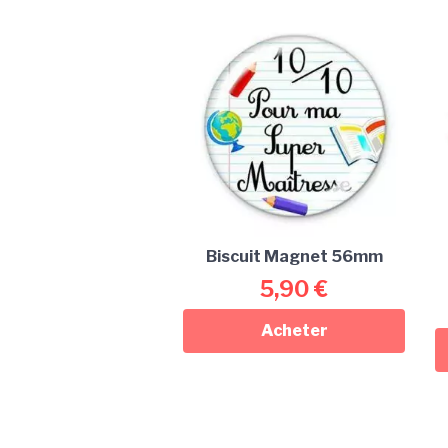
Biscuit Magnet 56mm
5,90
€
Acheter