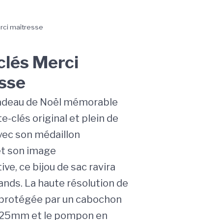
rci maîtresse
clés Merci
sse
cadeau de Noël mémorable
e-clés original et plein de
Avec son médaillon
et son image
ve, ce bijou de sac ravira
ands. La haute résolution de
 protégée par un cabochon
e 25mm et le pompon en