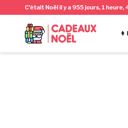
Passer
Aller
Passer
C'était Noël il y a 955 jours, 1 heur
à
au
au
la
contenu
pied
navigation
de
👩
principale
page