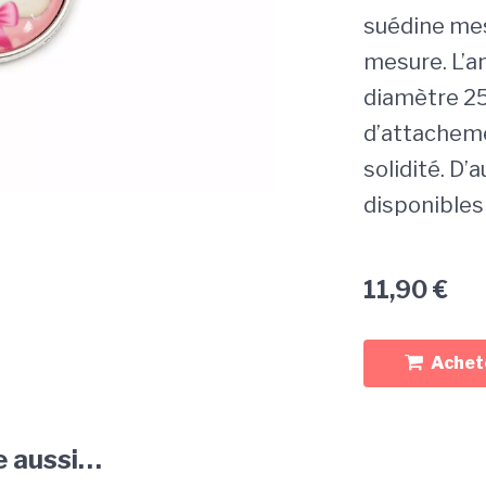
suédine mes
mesure. L’a
diamètre 2
d’attacheme
solidité. D’
disponibles
11,90
€
Achete
e aussi…