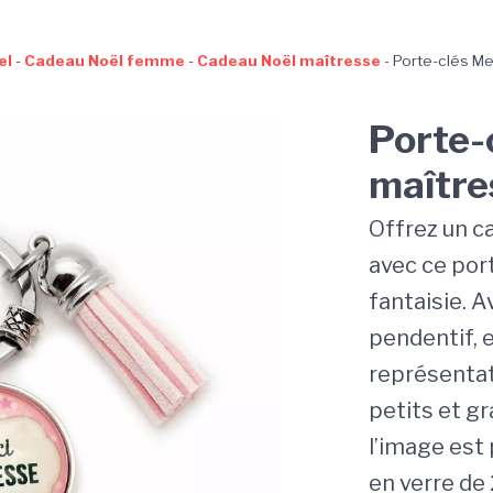
el
-
Cadeau Noël femme
-
Cadeau Noël maîtresse
-
Porte-clés Me
Porte-
maître
Offrez un 
avec ce port
fantaisie. 
pendentif, 
représentati
petits et gr
l’image est
en verre d