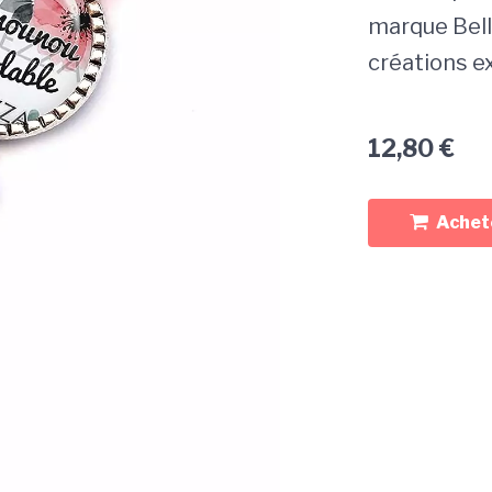
marque Bel
créations e
12,80
€
Achete