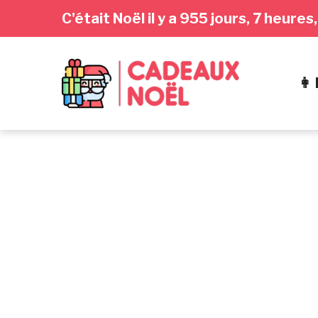
Passer
Aller
Passer
C'était Noël il y a 955 jours, 7 heure
à
au
au
la
contenu
pied
navigation
de
👩
principale
page