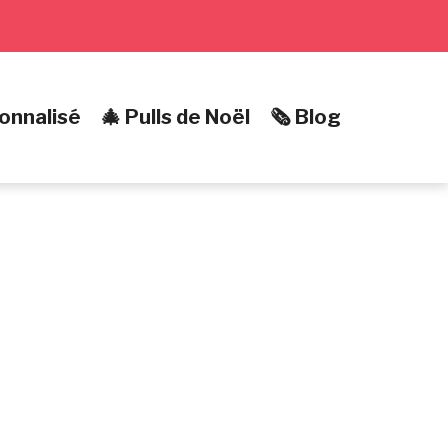
onnalisé
🎄 Pulls de Noël
🗞️ Blog