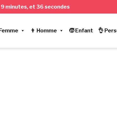
s, 9 minutes, et 37 secondes
 Femme
👨 Homme
🧒 Enfant
👌 Pers