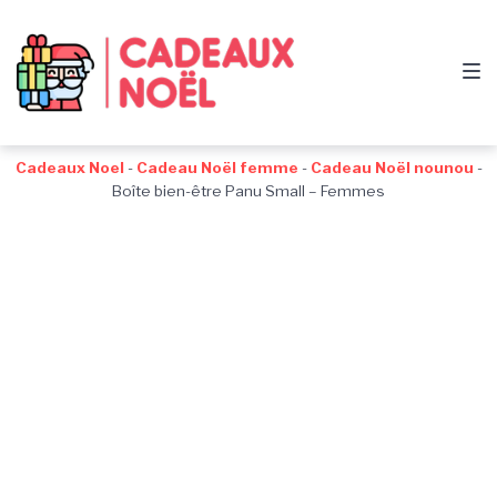
Passer
Aller
Passer
à
au
au
la
contenu
pied
navigation
de
principale
page
Cadeaux Noel
-
Cadeau Noël femme
-
Cadeau Noël nounou
-
Boîte bien-être Panu Small – Femmes