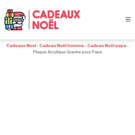
Passer
Aller
Passer
à
au
au
la
contenu
pied
navigation
de
principale
page
Cadeaux Noel
-
Cadeau Noël homme
-
Cadeau Noël papa
-
Plaque Acrylique Gravée pour Papa