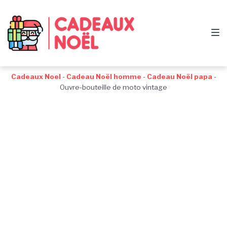
Passer
Aller
Passer
à
au
au
la
contenu
pied
navigation
de
principale
page
Cadeaux Noel
-
Cadeau Noël homme
-
Cadeau Noël papa
-
Ouvre-bouteille de moto vintage