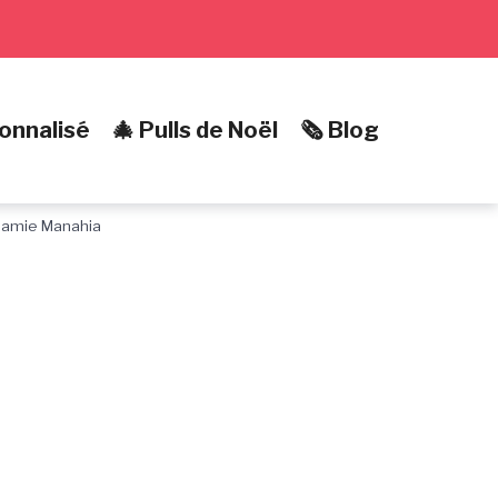
onnalisé
🎄 Pulls de Noël
🗞️ Blog
amie Manahia