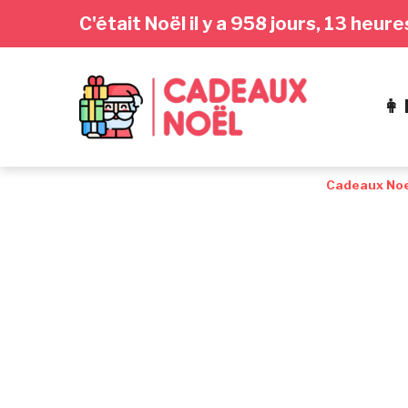
Passer
Aller
Passer
C'était Noël il y a 958 jours, 13 heur
à
au
au
la
contenu
pied
navigation
de
👩
principale
page
Cadeaux Noe