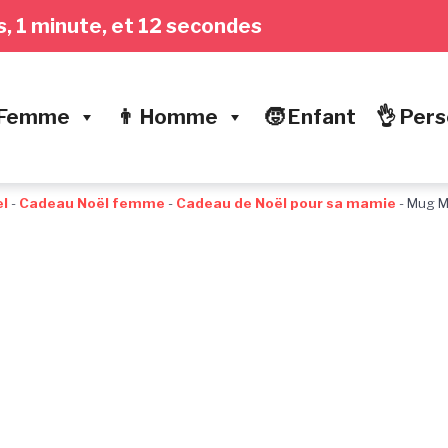
es, 1 minute, et 12 secondes
 Femme
👨 Homme
🧒 Enfant
👌 Pers
l
-
Cadeau Noël femme
-
Cadeau de Noël pour sa mamie
-
Mug M