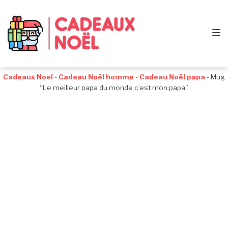
Passer
Aller
Passer
à
au
au
la
contenu
pied
navigation
de
principale
page
Cadeaux Noel
-
Cadeau Noël homme
-
Cadeau Noël papa
-
Mug
“Le meilleur papa du monde c’est mon papa”