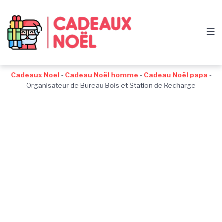
Passer
Aller
Passer
à
au
au
la
contenu
pied
navigation
de
principale
page
Cadeaux Noel
-
Cadeau Noël homme
-
Cadeau Noël papa
-
Organisateur de Bureau Bois et Station de Recharge