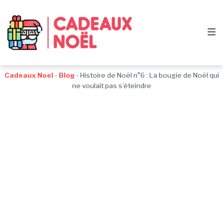
Passer
Aller
Passer
à
au
au
la
contenu
pied
navigation
de
principale
page
Cadeaux Noel
-
Blog
-
Histoire de Noël n°6 : La bougie de Noël qui
ne voulait pas s’éteindre