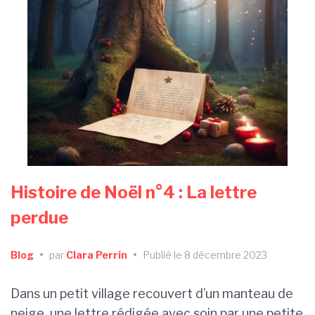
Histoire de Noël n°4 : La lettre
perdue
Blog
•
par
Clara Perrin
•
Publié le 8 décembre 2023
Dans un petit village recouvert d’un manteau de
neige, une lettre rédigée avec soin par une petite