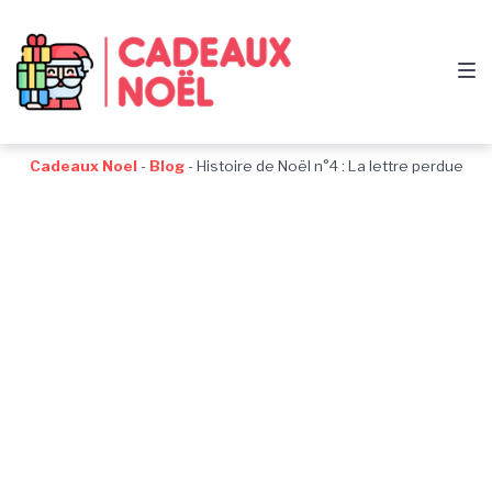
Passer
Aller
Passer
à
au
au
la
contenu
pied
navigation
de
principale
page
Cadeaux Noel
-
Blog
-
Histoire de Noël n°4 : La lettre perdue