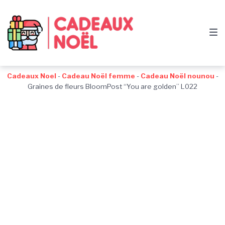
Passer
Aller
Passer
à
au
au
la
contenu
pied
navigation
de
principale
page
Cadeaux Noel
-
Cadeau Noël femme
-
Cadeau Noël nounou
-
Graines de fleurs BloomPost “You are golden” L022