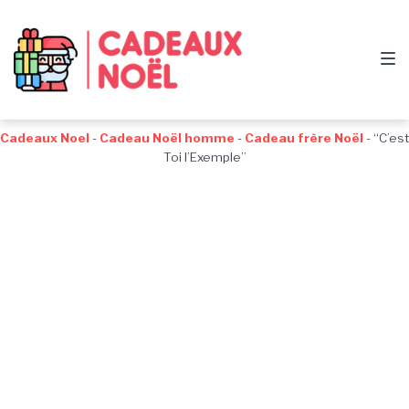
Passer
Aller
Passer
à
au
au
la
contenu
pied
navigation
de
principale
page
Cadeaux Noel
-
Cadeau Noël homme
-
Cadeau frère Noël
-
“C’est
Toi l’Exemple”