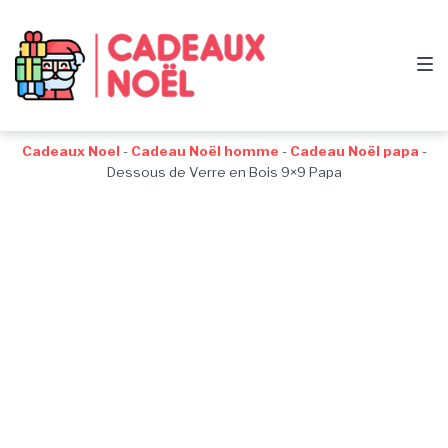
Passer
Aller
Passer
à
au
au
la
contenu
pied
navigation
de
principale
page
Cadeaux Noel
-
Cadeau Noël homme
-
Cadeau Noël papa
-
Dessous de Verre en Bois 9×9 Papa