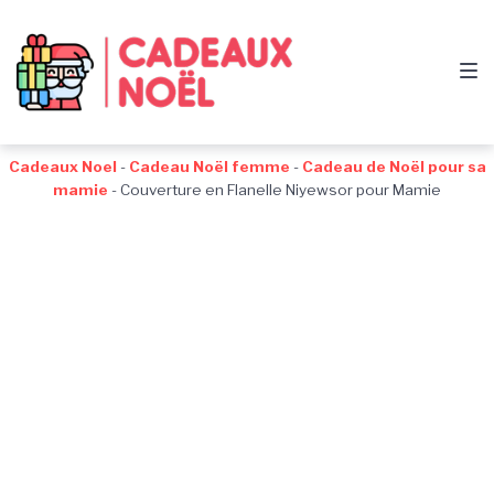
Passer
Aller
Passer
à
au
au
la
contenu
pied
navigation
de
principale
page
Cadeaux Noel
-
Cadeau Noël femme
-
Cadeau de Noël pour sa
mamie
-
Couverture en Flanelle Niyewsor pour Mamie