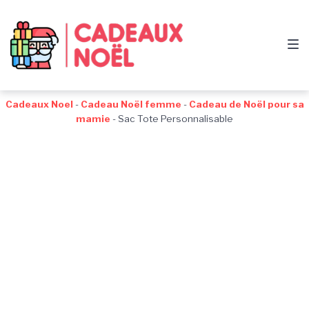
Passer
Aller
Passer
à
au
au
la
contenu
pied
navigation
de
principale
page
Cadeaux Noel
-
Cadeau Noël femme
-
Cadeau de Noël pour sa
mamie
-
Sac Tote Personnalisable