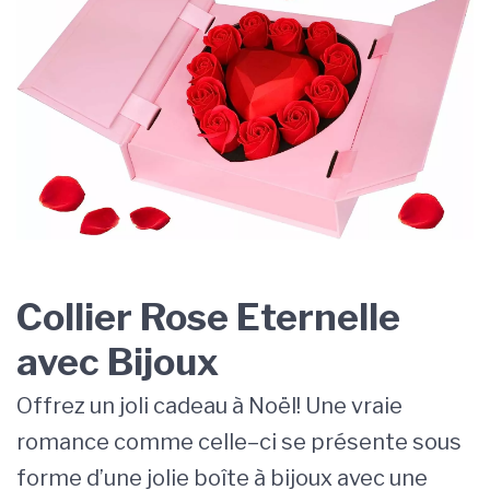
Collier Rose Eternelle
avec Bijoux
Off
rez
un
j
oli
c
ade
au
à
No
ë
l
!
U
ne
v
ra
ie
romance
comm
e
c
elle
–
ci
se
pr
és
ente
s
ous
form
e
d
’
une
j
ol
ie
bo
î
te
à
b
ij
oux
a
vec
une