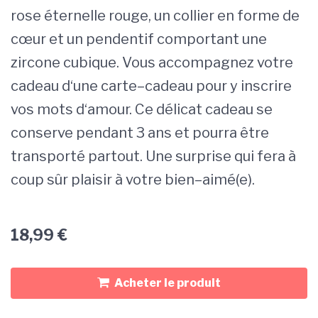
rose
é
tern
elle
rou
ge
,
un
coll
ier
en
form
e
de
c
œ
ur
et
un
pend
ent
if
comp
ort
ant
une
z
irc
one
cub
ique
.
V
ous
accomp
agne
z
vot
re
c
ade
au
d
‘
une
cart
e
–
cade
au
pour
y
ins
c
ri
re
v
os
m
ots
d
‘
am
our
.
Ce
dé
lic
at
c
ade
au
se
conserve
p
endant
3
ans
et
pour
ra
ê
tre
transport
é
part
out
.
U
ne
surprise
qui
f
era
à
coup
s
û
r
pl
ais
ir
à
vot
re
b
ien
–
aim
é
(
e
).
18,99
€
Acheter le produit