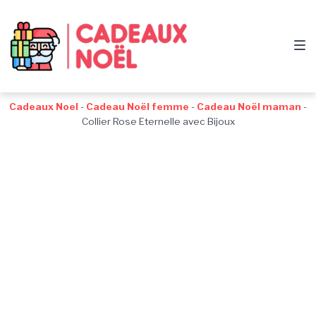
Passer
Aller
Passer
à
au
au
la
contenu
pied
navigation
de
principale
page
Cadeaux Noel
-
Cadeau Noël femme
-
Cadeau Noël maman
-
Collier Rose Eternelle avec Bijoux