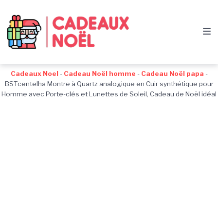
Passer
Aller
Passer
à
au
au
la
contenu
pied
navigation
de
principale
page
Cadeaux Noel
-
Cadeau Noël homme
-
Cadeau Noël papa
-
BSTcentelha Montre à Quartz analogique en Cuir synthétique pour
Homme avec Porte-clés et Lunettes de Soleil, Cadeau de Noël idéal