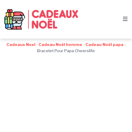
Passer
Aller
Passer
à
au
au
la
contenu
pied
navigation
de
principale
page
Cadeaux Noel
-
Cadeau Noël homme
-
Cadeau Noël papa
-
Bracelet Pour Papa Cheerslife