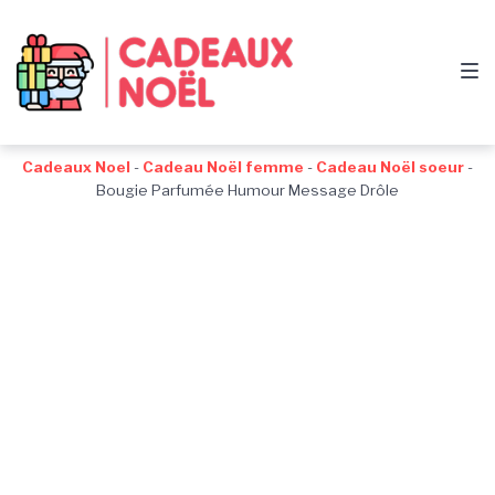
Passer
Aller
Passer
à
au
au
la
contenu
pied
navigation
de
principale
page
Cadeaux Noel
-
Cadeau Noël femme
-
Cadeau Noël soeur
-
Bougie Parfumée Humour Message Drôle