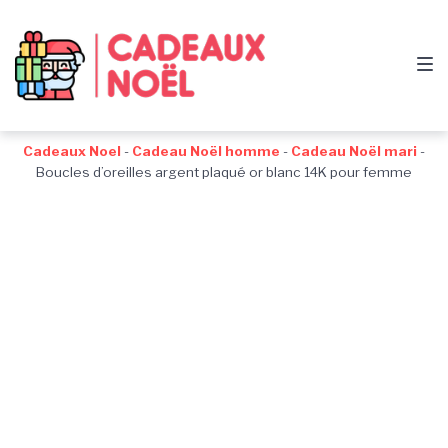
Passer
Aller
Passer
à
au
au
la
contenu
pied
navigation
de
principale
page
Cadeaux Noel
-
Cadeau Noël homme
-
Cadeau Noël mari
-
Boucles d’oreilles argent plaqué or blanc 14K pour femme