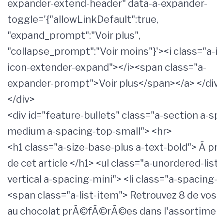
expander-extend-header" data-a-expander-
toggle='{"allowLinkDefault":true,
"expand_prompt":"Voir plus",
"collapse_prompt":"Voir moins"}'><i class="a-
icon-extender-expand"></i><span class="a-
expander-prompt">Voir plus</span></a> </di
</div>
<div id="feature-bullets" class="a-section a-
medium a-spacing-top-small"> <hr>
<h1 class="a-size-base-plus a-text-bold"> Ã 
de cet article </h1> <ul class="a-unordered-list
vertical a-spacing-mini"> <li class="a-spacing
<span class="a-list-item"> Retrouvez 8 de vos
au chocolat prÃ©fÃ©rÃ©es dans l'assortime