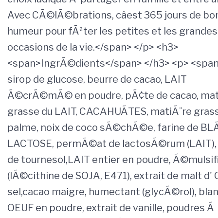
Avec CÃ©lÃ©brations, câest 365 jours de b
humeur pour fÃªter les petites et les grandes
occasions de la vie.</span> </p> <h3>
<span>IngrÃ©dients</span> </h3> <p> <span
sirop de glucose, beurre de cacao, LAIT
Ã©crÃ©mÃ© en poudre, pÃ¢te de cacao, mat
grasse du LAIT, CACAHUÃTES, matiÃ¨re gras
palme, noix de coco sÃ©chÃ©e, farine de BLÃ
LACTOSE, permÃ©at de lactosÃ©rum (LAIT), 
de tournesol,LAIT entier en poudre, Ã©mulsif
(lÃ©cithine de SOJA, E471), extrait de malt d'
sel,cacao maigre, humectant (glycÃ©rol), blan
OEUF en poudre, extrait de vanille, poudres Ã 