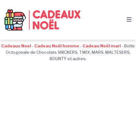
Passer
Aller
Passer
à
au
au
la
contenu
pied
navigation
de
principale
page
Cadeaux Noel
-
Cadeau Noël homme
-
Cadeau Noël mari
-
Boite
Octogonale de Chocolats SNICKERS, TWIX, MARS, MALTESERS,
BOUNTY et autres.