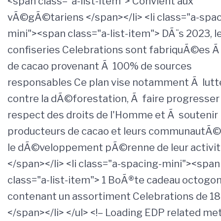
<span class="a-list-item"> Convient aux
vÃ©gÃ©tariens </span></li> <li class="a-spac
mini"><span class="a-list-item"> DÃ¨s 2023, l
confiseries Celebrations sont fabriquÃ©es Ã 
de cacao provenant Ã 100% de sources
responsables Ce plan vise notamment Ã lutt
contre la dÃ©forestation, Ã faire progresser 
respect des droits de l'Homme et Ã soutenir 
producteurs de cacao et leurs communautÃ©
le dÃ©veloppement pÃ©renne de leur activi
</span></li> <li class="a-spacing-mini"><span
class="a-list-item"> 1 BoÃ®te cadeau octogo
contenant un assortiment Celebrations de 1
</span></li> </ul> <!– Loading EDP related me