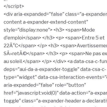
</script>
<div aria-expanded="false" class="a-expander
content a-expander-extend-content"
style="display:none"> <h3> <span>Mode
d'emploi</span> </h3> <p> <span>Entre 5 et
22Â°C</span> </p> <h3> <span>Avertisseme
SÃ»retÃ©</span> </h3> <p> <span>Ne pas e
au soleil.</span> </p> </div> <a data-csa-c-fun
deps="aui-da-a-expander-toggle" data-csa-c-
type="widget" data-csa-interaction-events="c
aria-expanded="false" role="button"
href="javascript:void(0)" data-action="a-expa
toggle" class="a-expander-header a-declarati