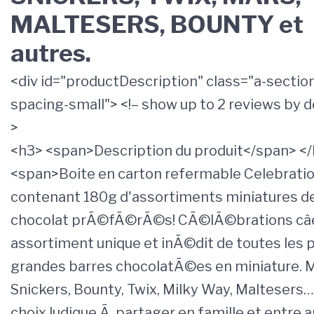
MALTESERS, BOUNTY et
autres.
<div id="productDescription" class="a-section
spacing-small"> <!– show up to 2 reviews by d
>
<h3> <span>Description du produit</span> <
<span>Boite en carton refermable Celebrati
contenant 180g d'assortiments miniatures d
chocolat prÃ©fÃ©rÃ©s! CÃ©lÃ©brations câ
assortiment unique et inÃ©dit de toutes les 
grandes barres chocolatÃ©es en miniature. M
Snickers, Bounty, Twix, Milky Way, Maltesers…
choix ludique Ã partager en famille et entre a