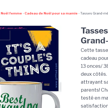
 Noël femme
-
Cadeau de Noël pour sa mamie
-
Tasses Grand-mèr
Tasses
Grand-
Cette tasse
cadeau pour 
13 onces/ 3
deux côtés.
attrayant s
parents! Ch
testé en ma
satisfactio