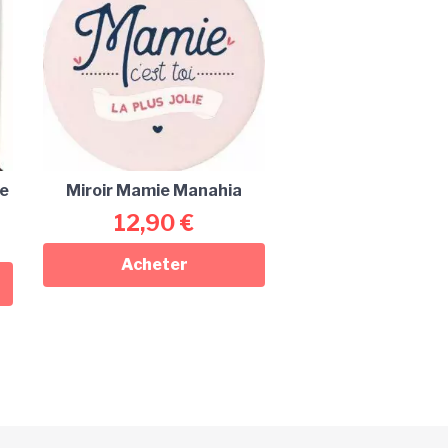
he
Miroir Mamie Manahia
12,90
€
Acheter