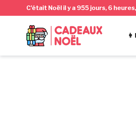
Passer
Aller
Passer
C'était Noël il y a 955 jours, 6 heur
à
au
au
la
contenu
pied
navigation
de
👩
principale
page