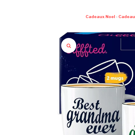
Cadeaux Noel
-
Cadeau