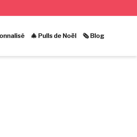
onnalisé
🎄 Pulls de Noël
🗞️ Blog