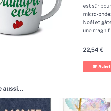
est sûr pour 
micro-ondes
Noël et gât
une magnifi
22,54
€
Achete
e aussi…