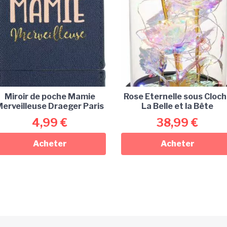
Miroir de poche Mamie
Rose Eternelle sous Cloc
erveilleuse Draeger Paris
La Belle et la Bête
4,99
€
38,99
€
Acheter
Acheter