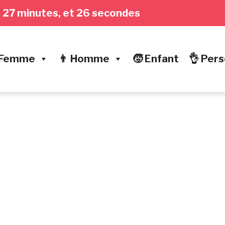
es, 27 minutes, et 27 secondes
 Femme
👨 Homme
🧒 Enfant
👌 Pers