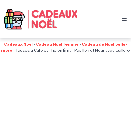
Passer
Aller
Passer
à
au
au
la
contenu
pied
navigation
de
principale
page
Cadeaux Noel
-
Cadeau Noël femme
-
Cadeau de Noël belle-
mère
-
Tasses à Café et Thé en Émail Papillon et Fleur avec Cuillère